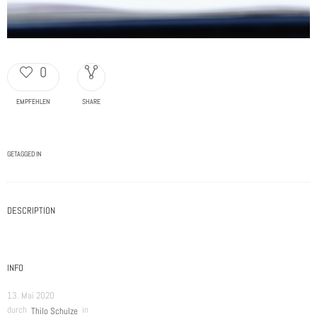
0
EMPFEHLEN
SHARE
GETAGGED IN
DESCRIPTION
INFO
13. Mai 2020
durch
in
Thilo Schulze